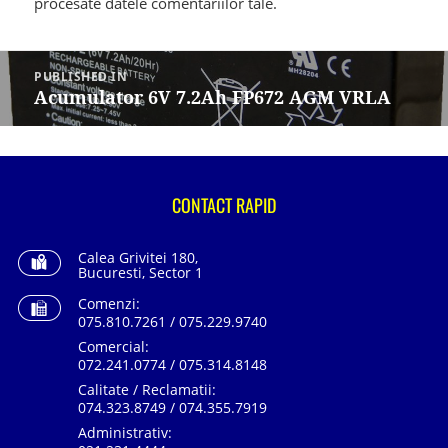
procesate datele comentariilor tale
.
Navigare
în
PUBLISHED IN
articole
Acumulator 6V 7.2Ah FP672 AGM VRLA
CONTACT RAPID
Calea Grivitei 180,
Bucuresti, Sector 1
Comenzi:
075.810.7261 / 075.229.9740
Comercial:
072.241.0774 / 075.314.8148
Calitate / Reclamatii:
074.323.8749 / 074.355.7919
Administrativ: