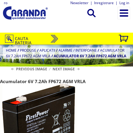
ro
Newsletter
|
Inregistrare
|
Log in
CAUTA
0
BATERIA
HOME
/
PRODUSE
/
APLICATII
/
ALARME / INTERFOANE
/
ACUMULATOR
6V 7.2AH FP672 AGM VRLA
/
ACUMULATOR 6V 7.2AH FP672 AGM VRLA
PREVIOUS IMAGE
NEXT IMAGE
Acumulator 6V 7.2Ah FP672 AGM VRLA