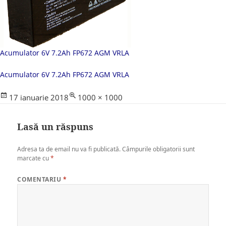
Acumulator 6V 7.2Ah FP672 AGM VRLA
Acumulator 6V 7.2Ah FP672 AGM VRLA
Posted
Full
17 ianuarie 2018
1000 × 1000
on
size
Lasă un răspuns
Adresa ta de email nu va fi publicată.
Câmpurile obligatorii sunt
marcate cu
*
COMENTARIU
*