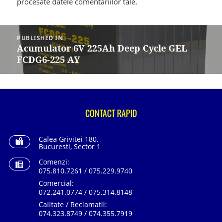
procesate datele comentariilor tale
.
Navigare
în
PUBLISHED IN
articole
Acumulator 6V 225Ah Deep Cycle GEL
FCDG6-225 AY
CONTACT RAPID
Calea Grivitei 180,
Bucuresti, Sector 1
Comenzi:
075.810.7261 / 075.229.9740
Comercial:
072.241.0774 / 075.314.8148
Calitate / Reclamatii:
074.323.8749 / 074.355.7919