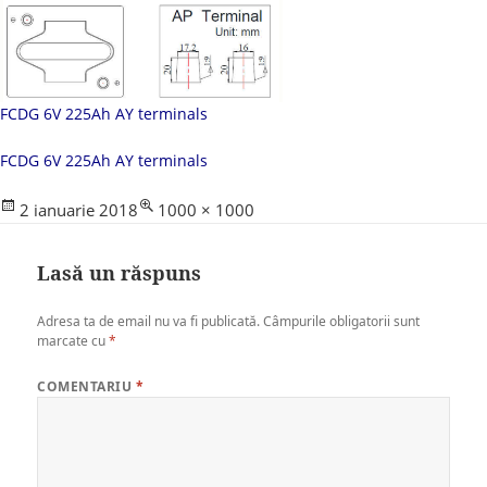
FCDG 6V 225Ah AY terminals
FCDG 6V 225Ah AY terminals
Posted
Full
2 ianuarie 2018
1000 × 1000
on
size
Lasă un răspuns
Adresa ta de email nu va fi publicată.
Câmpurile obligatorii sunt
marcate cu
*
COMENTARIU
*