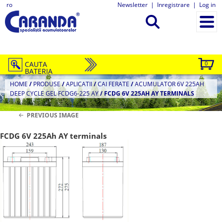
ro
Newsletter
|
Inregistrare
|
Log in
CAUTA
0
BATERIA
HOME
/
PRODUSE
/
APLICATII
/
CAI FERATE
/
ACUMULATOR 6V 225AH
DEEP CYCLE GEL FCDG6-225 AY
/
FCDG 6V 225AH AY TERMINALS
PREVIOUS IMAGE
FCDG 6V 225Ah AY terminals