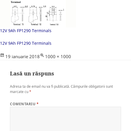
12V 9Ah FP1290 Terminals
12V 9Ah FP1290 Terminals
Posted
Full
19 ianuarie 2018
1000 × 1000
on
size
Lasă un răspuns
Adresa ta de email nu va fi publicată.
Câmpurile obligatorii sunt
marcate cu
*
COMENTARIU
*