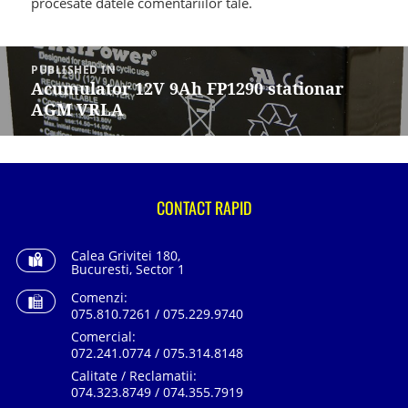
procesate datele comentariilor tale
.
Navigare
în
PUBLISHED IN
articole
Acumulator 12V 9Ah FP1290 stationar
AGM VRLA
CONTACT RAPID
Calea Grivitei 180,
Bucuresti, Sector 1
Comenzi:
075.810.7261 / 075.229.9740
Comercial:
072.241.0774 / 075.314.8148
Calitate / Reclamatii:
074.323.8749 / 074.355.7919