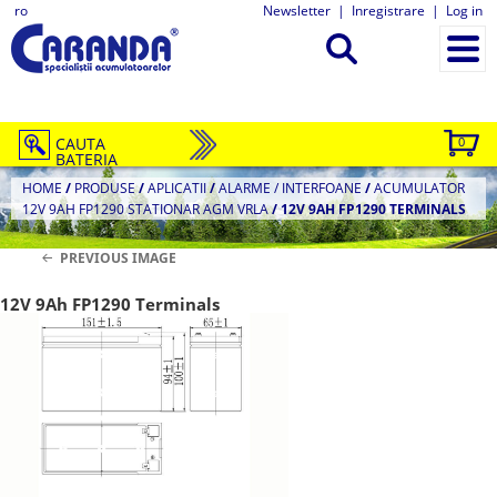
ro
Newsletter
|
Inregistrare
|
Log in
CAUTA
0
BATERIA
HOME
/
PRODUSE
/
APLICATII
/
ALARME / INTERFOANE
/
ACUMULATOR
12V 9AH FP1290 STATIONAR AGM VRLA
/
12V 9AH FP1290 TERMINALS
PREVIOUS IMAGE
12V 9Ah FP1290 Terminals