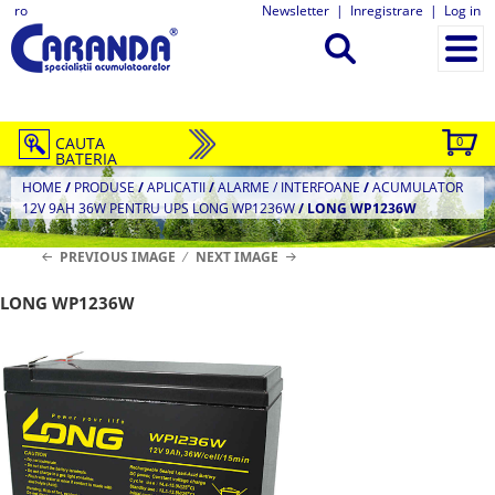
ro
Newsletter
|
Inregistrare
|
Log in
CAUTA
0
BATERIA
HOME
/
PRODUSE
/
APLICATII
/
ALARME / INTERFOANE
/
ACUMULATOR
12V 9AH 36W PENTRU UPS LONG WP1236W
/
LONG WP1236W
PREVIOUS IMAGE
NEXT IMAGE
LONG WP1236W