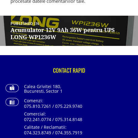
procesate datele comentariilor tale
.
Navigare
în
PUBLISHED IN
articole
Acumulator 12V 9Ah 36W pentru UPS
LONG WP1236W
CONTACT RAPID
Calea Grivitei 180,
Bucuresti, Sector 1
Comenzi:
075.810.7261 / 075.229.9740
Comercial:
072.241.0774 / 075.314.8148
Calitate / Reclamatii:
074.323.8749 / 074.355.7919