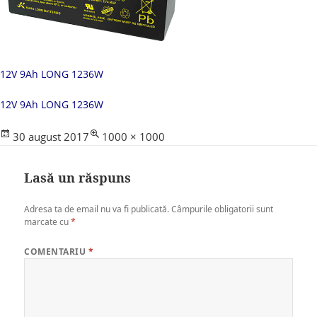
12V 9Ah LONG 1236W
12V 9Ah LONG 1236W
Posted
Full
30 august 2017
1000 × 1000
on
size
Lasă un răspuns
Adresa ta de email nu va fi publicată.
Câmpurile obligatorii sunt
marcate cu
*
COMENTARIU
*