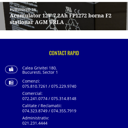
Navigare
în
PUBLISHED IN
articole
Acumulator 12V 7.2Ah FP1272 borna F2
stationar AGM VRLA
CONTACT RAPID
Calea Grivitei 180,
Bucuresti, Sector 1
Comenzi:
075.810.7261 / 075.229.9740
Comercial:
072.241.0774 / 075.314.8148
Calitate / Reclamatii:
074.323.8749 / 074.355.7919
Administrativ:
021.231.4444