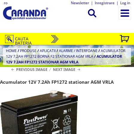
ro
Newsletter
|
Inregistrare
|
Log in
CAUTA
0
BATERIA
HOME
/
PRODUSE
/
APLICATII
/
ALARME / INTERFOANE
/
ACUMULATOR
12V 7.2AH FP1272 BORNA F2 STATIONAR AGM VRLA
/
ACUMULATOR
12V 7.2AH FP1272 STATIONAR AGM VRLA
PREVIOUS IMAGE
NEXT IMAGE
Acumulator 12V 7.2Ah FP1272 stationar AGM VRLA