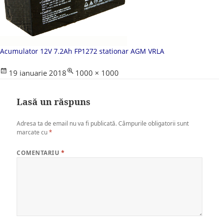
Acumulator 12V 7.2Ah FP1272 stationar AGM VRLA
Posted
Full
19 ianuarie 2018
1000 × 1000
on
size
Lasă un răspuns
Adresa ta de email nu va fi publicată.
Câmpurile obligatorii sunt
marcate cu
*
COMENTARIU
*