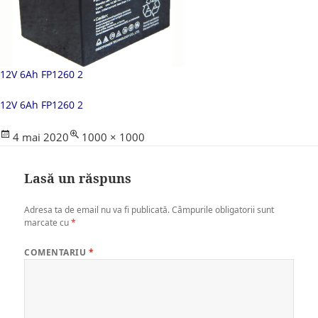
12V 6Ah FP1260 2
12V 6Ah FP1260 2
Posted
Full
4 mai 2020
1000 × 1000
on
size
Lasă un răspuns
Adresa ta de email nu va fi publicată.
Câmpurile obligatorii sunt
marcate cu
*
COMENTARIU
*