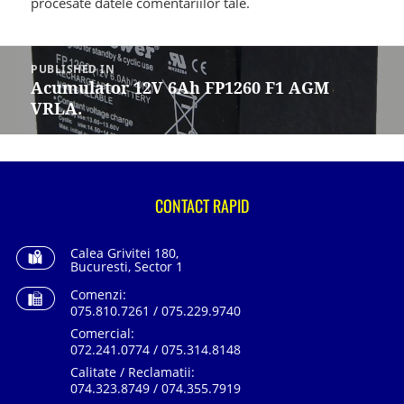
procesate datele comentariilor tale
.
Navigare
în
PUBLISHED IN
articole
Acumulator 12V 6Ah FP1260 F1 AGM
VRLA.
CONTACT RAPID
Calea Grivitei 180,
Bucuresti, Sector 1
Comenzi:
075.810.7261 / 075.229.9740
Comercial:
072.241.0774 / 075.314.8148
Calitate / Reclamatii:
074.323.8749 / 074.355.7919