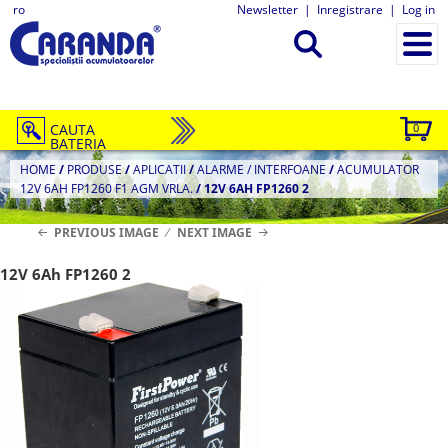
ro
Newsletter
|
Inregistrare
|
Log in
CAUTA
0
BATERIA
HOME
/
PRODUSE
/
APLICATII
/
ALARME / INTERFOANE
/
ACUMULATOR
12V 6AH FP1260 F1 AGM VRLA.
/
12V 6AH FP1260 2
PREVIOUS IMAGE
NEXT IMAGE
12V 6Ah FP1260 2