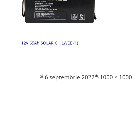
12V 65Ah SOLAR CHILWEE (1)
Posted
Full
6 septembrie 2022
1000 × 100
on
size