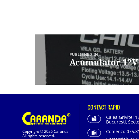
Navigare
în
articole
PUBLISHED IN
Acumulator 12
CONTACT RAPID
Calea Grivitei 1
Bucuresti, Secto
Comenzi:
075.81
Copyright © 2026 Caranda
All rights reserved.