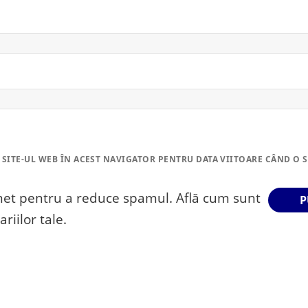
 SITE-UL WEB ÎN ACEST NAVIGATOR PENTRU DATA VIITOARE CÂND O 
smet pentru a reduce spamul.
Află cum sunt
riilor tale
.