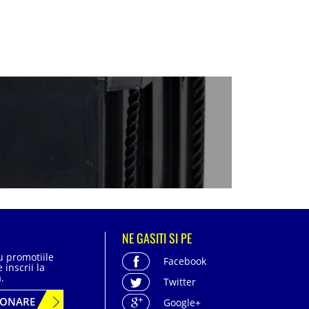
NE GASITI SI PE
cu promotiile
Facebook
 inscrii la
.
Twitter
BONARE
Google+