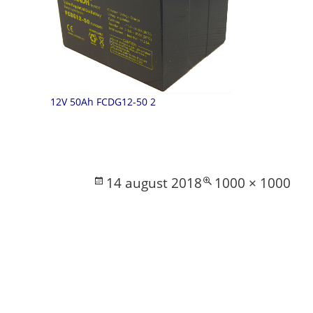
12V 50Ah FCDG12-50 2
Posted
Full
14 august 2018
1000 × 1000
on
size