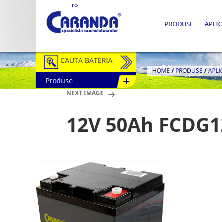
ro
PRODUSE
APLIC
CAUTA BATERIA
HOME
/
PRODUSE
/
APLI
Produse
Auto / Moto
NEXT IMAGE
Tractiune
12V 50Ah FCDG1
Semitractiune
Stationare
Redresoare
Accesorii Baterii
Fotovoltaice