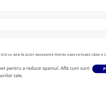
 SITE-UL WEB ÎN ACEST NAVIGATOR PENTRU DATA VIITOARE CÂND O 
smet pentru a reduce spamul.
Află cum sunt
riilor tale
.