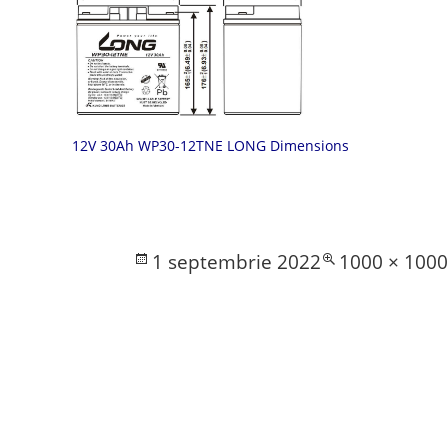
12V 30Ah WP30-12TNE LONG Dimensions
Posted
Full
1 septembrie 2022
1000 × 100
on
size