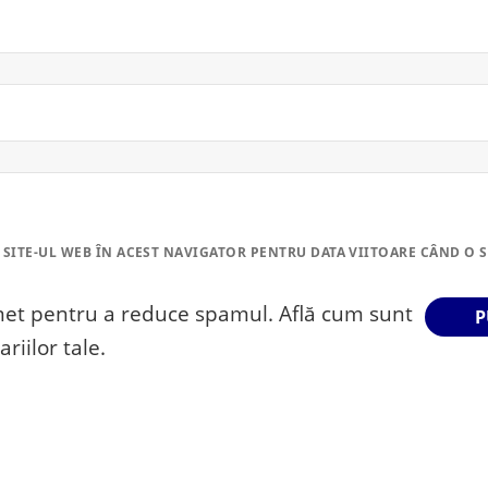
 SITE-UL WEB ÎN ACEST NAVIGATOR PENTRU DATA VIITOARE CÂND O 
smet pentru a reduce spamul.
Află cum sunt
riilor tale
.