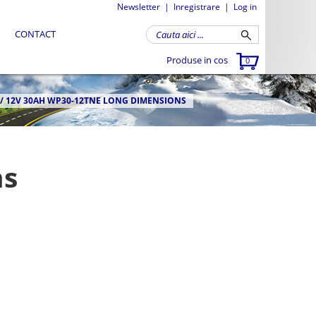
Newsletter
|
Inregistrare
|
Log in
CONTACT
Produse in cos
0
/
12V 30AH WP30-12TNE LONG DIMENSIONS
ns