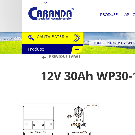
ro
PRODUSE
APLIC
CAUTA BATERIA
HOME
/
PRODUSE
/
APLI
Produse
Auto / Moto
PREVIOUS IMAGE
Tractiune
12V 30Ah WP30
Semitractiune
Stationare
Redresoare
Accesorii Baterii
Fotovoltaice