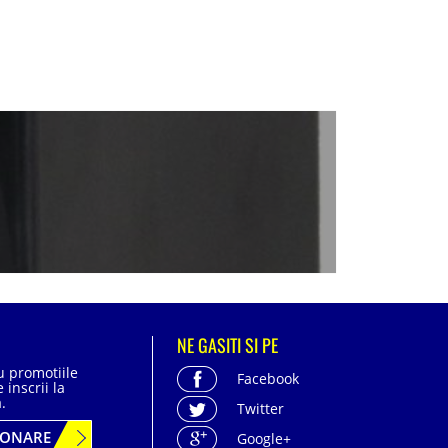
NE GASITI SI PE
cu promotiile
Facebook
 inscrii la
.
Twitter
BONARE
Google+