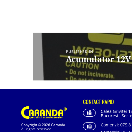
Navigare
în
articole
PUBLISHED IN
Acumulator 12V
CONTACT RAPID
Calea Grivitei 1
Bucuresti, Secto
Comenzi:
075.81
Copyright © 2026 Caranda
All rights reserved.