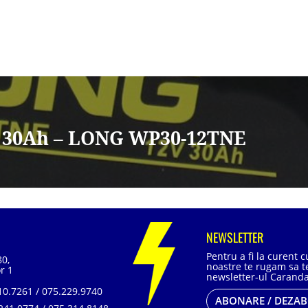
 30Ah – LONG WP30-12TNE
NEWSLETTER
Pentru a fi la curent 
80,
noastre te rugam sa te
r 1
newsletter-ul Caranda
0.7261 / 075.229.9740
ABONARE / DEZA