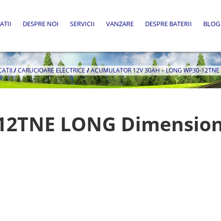
ATII
DESPRE NOI
SERVICII
VANZARE
DESPRE BATERII
BLOG
CATII
/
CARUCIOARE ELECTRICE
/
ACUMULATOR 12V 30AH – LONG WP30-12TNE
-12TNE LONG Dimensio