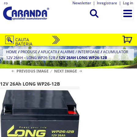
ro
Newsletter
|
Inregistrare
|
Log in
CAUTA
0
BATERIA
HOME
/
PRODUSE
/
APLICATII
/
ALARME / INTERFOANE
/
ACUMULATOR
12V 26AH – LONG WP26-12B
/
12V 26AH LONG WP26-12B
PREVIOUS IMAGE
NEXT IMAGE
12V 26Ah LONG WP26-12B