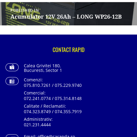
Navigare
în
PUBLISHED IN
articole
Acumulator 12V 26Ah – LONG WP26-12B
CONTACT RAPID
Calea Grivitei 180,
Bucuresti, Sector 1
Comenzi:
075.810.7261 / 075.229.9740
Comercial:
072.241.0774 / 075.314.8148
Calitate / Reclamatii:
074.323.8749 / 074.355.7919
Administrativ:
021.231.4444
Email:
office@caranda.ro