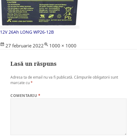
12V 26Ah LONG WP26-12B
Posted
Full
27 februarie 2022
1000 × 1000
on
size
Lasă un răspuns
Adresa ta de email nu va fi publicată.
Câmpurile obligatorii sunt
marcate cu
*
COMENTARIU
*