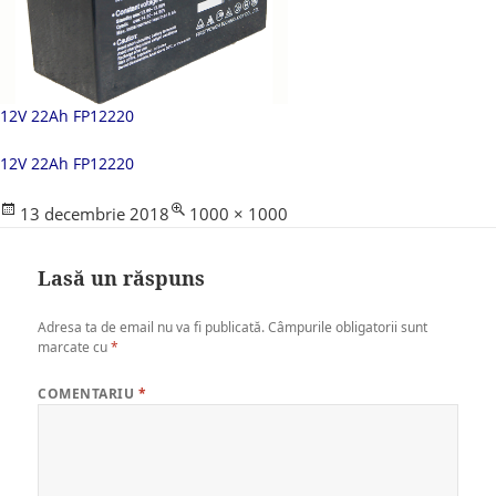
12V 22Ah FP12220
12V 22Ah FP12220
Posted
Full
13 decembrie 2018
1000 × 1000
on
size
Lasă un răspuns
Adresa ta de email nu va fi publicată.
Câmpurile obligatorii sunt
marcate cu
*
COMENTARIU
*