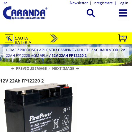
ro
Newsletter
|
Inregistrare
|
Log in
CAUTA
0
BATERIA
HOME
/
PRODUSE
/
APLICATII
/
CAMPING / RULOTE
/
ACUMULATOR 12V
22AH FP12220 AGM VRLA
/
12V 22AH FP12220 2
PREVIOUS IMAGE
NEXT IMAGE
12V 22Ah FP12220 2