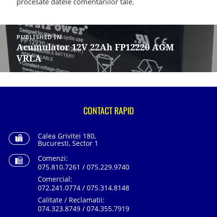
procesate datele comentariilor tale
.
Navigare
în
PUBLISHED IN
articole
Acumulator 12V 22Ah FP12220 AGM
VRLA
CONTACT RAPID
Calea Grivitei 180,
Bucuresti, Sector 1
Comenzi:
075.810.7261 / 075.229.9740
Comercial:
072.241.0774 / 075.314.8148
Calitate / Reclamatii:
074.323.8749 / 074.355.7919