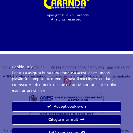
Copyright © 2026 Caranda
All rights reserved.
Cookie-urile
SC. CARANDA BATERII SRL. | SR EN ISO 9001:2015, SR EN ISO 14001:2015, SR
ISO 45001:2018 |
Pentru a asigura buna funcționare a acestui site, uneori
ANPC
| Prelucrarea datelor cu caracter personal
| Politica de confidentialitate
plasăm în computerul dumneavoastră mici fișiere cu date,
cunoscute sub numele de cookie-uri. Majoritatea site-urilor
mari fac acest lucru.
Accept cookie-uri
Citește mai mult
Caranda.ro este un magazin online cu baterii pentru automobile, camioane,
Setări cookie-uri