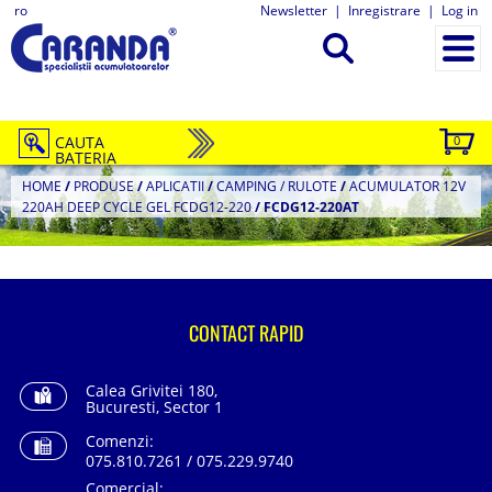
ro
Newsletter
|
Inregistrare
|
Log in
CAUTA
0
BATERIA
HOME
/
PRODUSE
/
APLICATII
/
CAMPING / RULOTE
/
ACUMULATOR 12V
220AH DEEP CYCLE GEL FCDG12-220
/
FCDG12-220AT
CONTACT RAPID
Calea Grivitei 180,
Bucuresti, Sector 1
Comenzi:
075.810.7261 / 075.229.9740
Comercial: