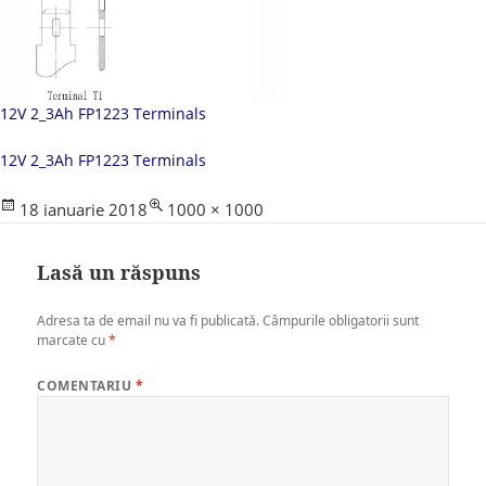
12V 2_3Ah FP1223 Terminals
12V 2_3Ah FP1223 Terminals
Posted
Full
18 ianuarie 2018
1000 × 1000
on
size
Lasă un răspuns
Adresa ta de email nu va fi publicată.
Câmpurile obligatorii sunt
marcate cu
*
COMENTARIU
*