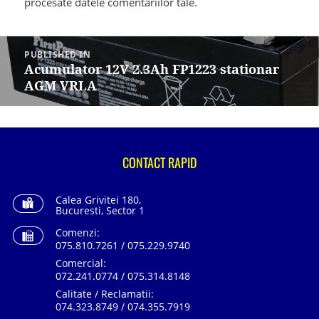
procesate datele comentariilor tale
.
Navigare
în
PUBLISHED IN
articole
Acumulator 12V 2.3Ah FP1223 stationar
AGM VRLA
CONTACT RAPID
Calea Grivitei 180,
Bucuresti, Sector 1
Comenzi:
075.810.7261 / 075.229.9740
Comercial:
072.241.0774 / 075.314.8148
Calitate / Reclamatii:
074.323.8749 / 074.355.7919