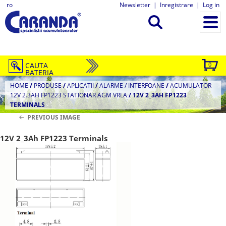
ro
Newsletter
|
Inregistrare
|
Log in
CAUTA
0
BATERIA
HOME
/
PRODUSE
/
APLICATII
/
ALARME / INTERFOANE
/
ACUMULATOR
12V 2.3AH FP1223 STATIONAR AGM VRLA
/
12V 2_3AH FP1223
TERMINALS
PREVIOUS IMAGE
12V 2_3Ah FP1223 Terminals