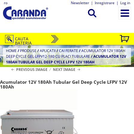
ro
Newsletter
|
Inregistrare
|
Log in
CAUTA
0
BATERIA
HOME
/
PRODUSE
/
APLICATII
/
CAI FERATE
/
ACUMULATOR 12V 180AH
DEEP CYCLE GEL LFPV12-180 CU PLACI TUBULARE
/
ACUMULATOR 12V
180AH TUBULAR GEL DEEP CYCLE LFPV 12V 180AH
PREVIOUS IMAGE
NEXT IMAGE
Acumulator 12V 180Ah Tubular Gel Deep Cycle LFPV 12V
180Ah