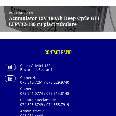
Navigare
în
PUBLISHED IN
articole
Acumulator 12V 180Ah Deep Cycle GEL
LFPV12-180 cu placi tubulare
CONTACT RAPID
Calea Grivitei 180,
Bucuresti, Sector 1
Comenzi:
075.810.7261 / 075.229.9740
Comercial:
072.241.0774 / 075.314.8148
Calitate / Reclamatii:
074.323.8749 / 074.355.7919
Administrativ:
021.231.4444