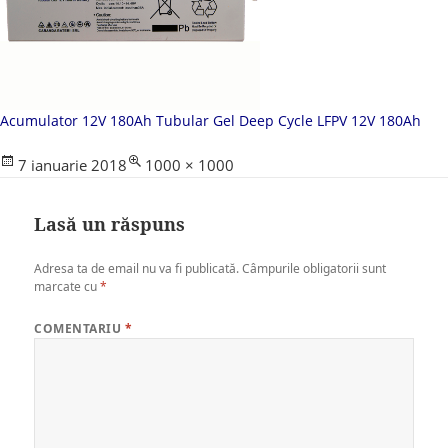
Acumulator 12V 180Ah Tubular Gel Deep Cycle LFPV 12V 180Ah
Posted
Full
7 ianuarie 2018
1000 × 1000
on
size
Lasă un răspuns
Adresa ta de email nu va fi publicată.
Câmpurile obligatorii sunt
marcate cu
*
COMENTARIU
*