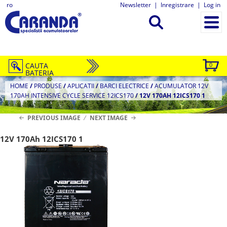
ro
Newsletter
|
Inregistrare
|
Log in
CAUTA
0
BATERIA
HOME
/
PRODUSE
/
APLICATII
/
BARCI ELECTRICE
/
ACUMULATOR 12V
170AH INTENSIVE CYCLE SERVICE 12ICS170
/
12V 170AH 12ICS170 1
PREVIOUS IMAGE
NEXT IMAGE
12V 170Ah 12ICS170 1