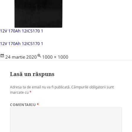
12V 170Ah 12ICS170 1
12V 170Ah 12ICS170 1
Posted
Full
24 martie 2020
1000 × 1000
on
size
Lasă un răspuns
Adresa ta de email nu va fi publicată.
Câmpurile obligatorii sunt
marcate cu
*
COMENTARIU
*