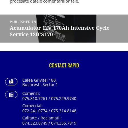
procesate datele comentariilor tale
.
Navigare
în
PUBLISHED IN
articole
Acumulator 12V 170Ah Intensive Cycle
Service 12ICS170
CONTACT RAPID
Calea Grivitei 180,
Bucuresti, Sector 1
Comenzi:
075.810.7261 / 075.229.9740
Comercial:
072.241.0774 / 075.314.8148
Calitate / Reclamatii:
074.323.8749 / 074.355.7919