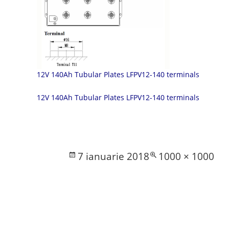
12V 140Ah Tubular Plates LFPV12-140 terminals
12V 140Ah Tubular Plates LFPV12-140 terminals
Posted
Full
7 ianuarie 2018
1000 × 1000
on
size