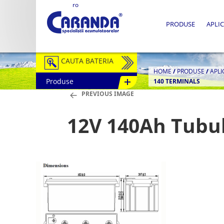
ro
PRODUSE
APLIC
CAUTA BATERIA
HOME
/
PRODUSE
/
APLI
Produse
140 TERMINALS
Auto / Moto
PREVIOUS IMAGE
Tractiune
12V 140Ah Tubul
Semitractiune
Stationare
Redresoare
Accesorii Baterii
Fotovoltaice