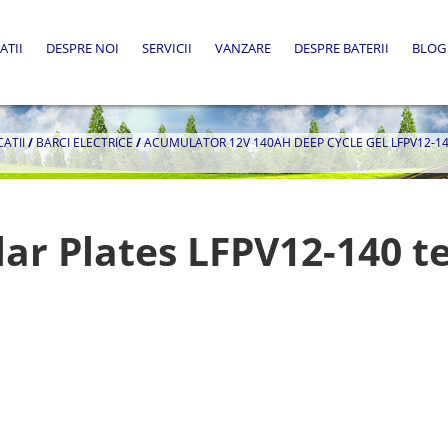
ATII
DESPRE NOI
SERVICII
VANZARE
DESPRE BATERII
BLOG
CATII
/
BARCI ELECTRICE
/
ACUMULATOR 12V 140AH DEEP CYCLE GEL LFPV12-14
ar Plates LFPV12-140 t