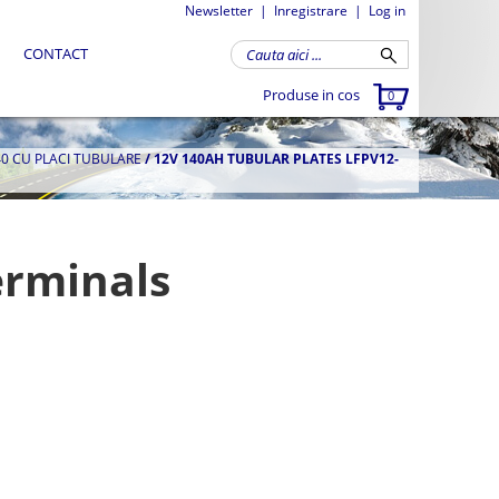
Newsletter
|
Inregistrare
|
Log in
CONTACT
Produse in cos
0
0 CU PLACI TUBULARE
/
12V 140AH TUBULAR PLATES LFPV12-
erminals