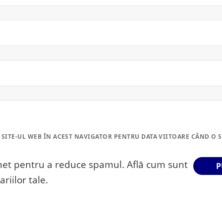
 SITE-UL WEB ÎN ACEST NAVIGATOR PENTRU DATA VIITOARE CÂND O 
smet pentru a reduce spamul.
Află cum sunt
riilor tale
.