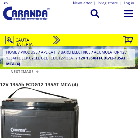
ro
Newsletter
|
Inregistrare
|
Log in
CAUTA
0
BATERIA
HOME
/
PRODUSE
/
APLICATII
/
BARCI ELECTRICE
/
ACUMULATOR 12V
135AH DEEP CYCLE GEL FCDG12-135AT
/
12V 135AH FCDG12-135AT
MCA (4)
NEXT IMAGE
12V 135Ah FCDG12-135AT MCA (4)