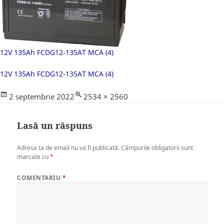
12V 135Ah FCDG12-135AT MCA (4)
12V 135Ah FCDG12-135AT MCA (4)
Posted
Full
2 septembrie 2022
2534 × 2560
on
size
Lasă un răspuns
Adresa ta de email nu va fi publicată.
Câmpurile obligatorii sunt
marcate cu
*
COMENTARIU
*