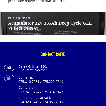
procesate datele comentariilor tale
.
Navigare
în
PUBLISHED IN
articole
Acumulator 12V 135Ah Deep Cycle GEL
FCDG12-135AT
CONTACT RAPID
Calea Grivitei 180,
Bucuresti, Sector 1
Comenzi:
075.810.7261 / 075.229.9740
Comercial:
072.241.0774 / 075.314.8148
Calitate / Reclamatii:
074.323.8749 / 074.355.7919