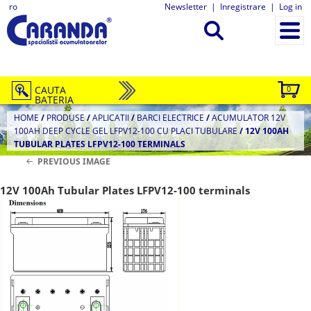
ro
Newsletter
|
Inregistrare
|
Log in
CAUTA
0
BATERIA
HOME
/
PRODUSE
/
APLICATII
/
BARCI ELECTRICE
/
ACUMULATOR 12V
100AH DEEP CYCLE GEL LFPV12-100 CU PLACI TUBULARE
/
12V 100AH
TUBULAR PLATES LFPV12-100 TERMINALS
PREVIOUS IMAGE
12V 100Ah Tubular Plates LFPV12-100 terminals