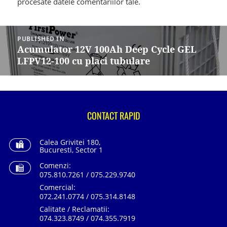
procesate datele comentariilor tale
.
Navigare
în
PUBLISHED IN
articole
Acumulator 12V 100Ah Deep Cycle GEL
LFPV12-100 cu placi tubulare
CONTACT RAPID
Calea Grivitei 180,
Bucuresti, Sector 1
Comenzi:
075.810.7261 / 075.229.9740
Comercial:
072.241.0774 / 075.314.8148
Calitate / Reclamatii:
074.323.8749 / 074.355.7919