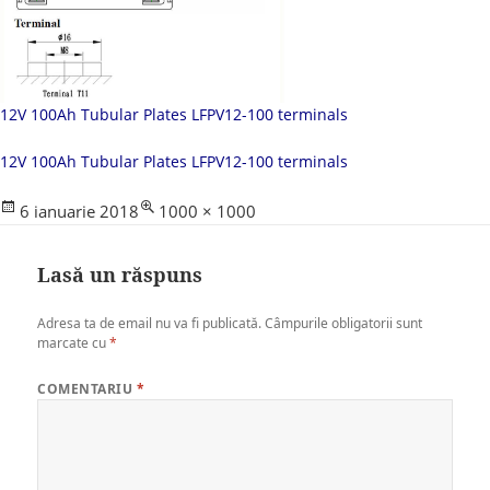
12V 100Ah Tubular Plates LFPV12-100 terminals
12V 100Ah Tubular Plates LFPV12-100 terminals
Posted
Full
6 ianuarie 2018
1000 × 1000
on
size
Lasă un răspuns
Adresa ta de email nu va fi publicată.
Câmpurile obligatorii sunt
marcate cu
*
COMENTARIU
*