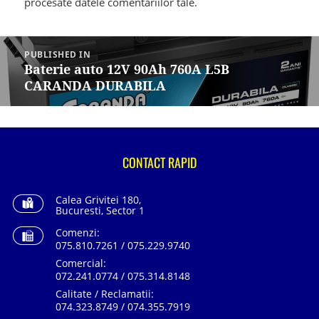
procesate datele comentariilor tale
.
Navigare
în
PUBLISHED IN
articole
Baterie auto 12V 90Ah 760A L5B
CARANDA DURABILA
CONTACT RAPID
Calea Grivitei 180,
Bucuresti, Sector 1
Comenzi:
075.810.7261 / 075.229.9740
Comercial:
072.241.0774 / 075.314.8148
Calitate / Reclamatii:
074.323.8749 / 074.355.7919