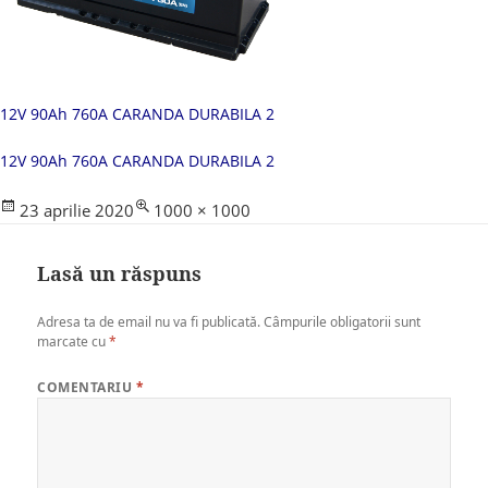
12V 90Ah 760A CARANDA DURABILA 2
12V 90Ah 760A CARANDA DURABILA 2
Posted
Full
23 aprilie 2020
1000 × 1000
on
size
Lasă un răspuns
Adresa ta de email nu va fi publicată.
Câmpurile obligatorii sunt
marcate cu
*
COMENTARIU
*