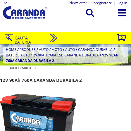
ro
Newsletter
|
Inregistrare
|
Log in
CAUTA
0
BATERIA
HOME
/
PRODUSE
/
AUTO / MOTO
/
AUTO
/
CARANDA DURABILA
/
BATERIE AUTO 12V 90AH 760A L5B CARANDA DURABILA
/
12V 90AH
760A CARANDA DURABILA 2
NEXT IMAGE
12V 90Ah 760A CARANDA DURABILA 2