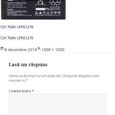
12V 70Ah LFPG1270
12V 70Ah LFPG1270
Posted
Full
8 decembrie 2018
1000 × 1000
on
size
Lasă un răspuns
Adresa ta de email nu va fi publicată.
Câmpurile obligatorii sunt
marcate cu
*
COMENTARIU
*