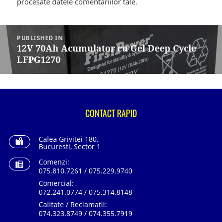
procesate datele comentariilor tale
.
Navigare
în
PUBLISHED IN
articole
12V 70Ah Acumulator cu Gel Deep Cycle
LFPG1270
CONTACT RAPID
Calea Grivitei 180,
Bucuresti, Sector 1
Comenzi:
075.810.7261 / 075.229.9740
Comercial:
072.241.0774 / 075.314.8148
Calitate / Reclamatii:
074.323.8749 / 074.355.7919