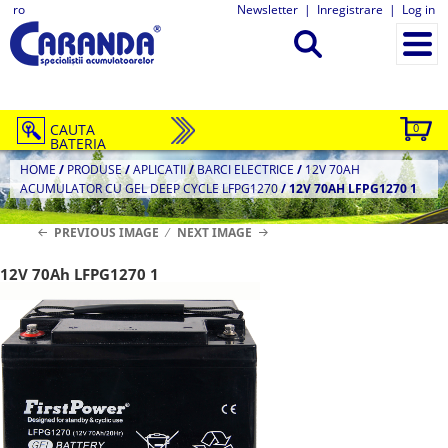
ro
Newsletter
|
Inregistrare
|
Log in
CAUTA
0
BATERIA
HOME
/
PRODUSE
/
APLICATII
/
BARCI ELECTRICE
/
12V 70AH
ACUMULATOR CU GEL DEEP CYCLE LFPG1270
/
12V 70AH LFPG1270 1
PREVIOUS IMAGE
NEXT IMAGE
12V 70Ah LFPG1270 1