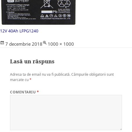
12V 40Ah LFPG1240
Posted
Full
7 decembrie 2018
1000 × 1000
on
size
Lasă un răspuns
Adresa ta de email nu va fi publicată.
Câmpurile obligatorii sunt
marcate cu
*
COMENTARIU
*