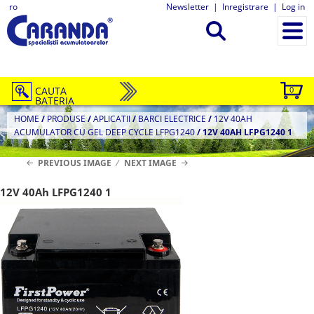
ro
Newsletter
|
Inregistrare
|
Log in
CAUTA
0
BATERIA
HOME
/
PRODUSE
/
APLICATII
/
BARCI ELECTRICE
/
12V 40AH
ACUMULATOR CU GEL DEEP CYCLE LFPG1240
/
12V 40AH LFPG1240 1
PREVIOUS IMAGE
NEXT IMAGE
12V 40Ah LFPG1240 1