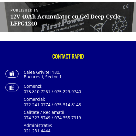
Navigare
în
PUBLISHED IN
articole
12V 40Ah Acumulator cu Gel Deep Cycle
LFPG1240
CONTACT RAPID
Calea Grivitei 180,
Bucuresti, Sector 1
Comenzi:
075.810.7261 / 075.229.9740
Comercial:
072.241.0774 / 075.314.8148
Calitate / Reclamatii:
074.323.8749 / 074.355.7919
Administrativ:
021.231.4444