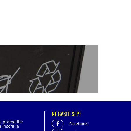
NE GASITI SI PE
cu promotiile
Facebook
 inscrii la
.