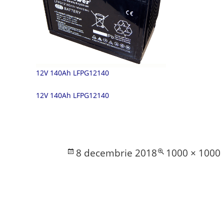
12V 140Ah LFPG12140
12V 140Ah LFPG12140
Posted
Full
8 decembrie 2018
1000 × 1000
on
size