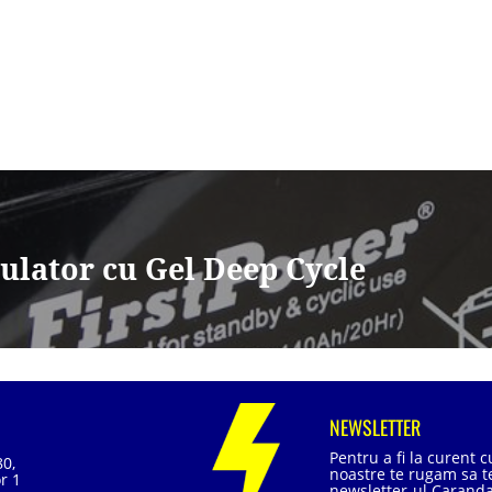
lator cu Gel Deep Cycle
NEWSLETTER
Pentru a fi la curent 
80,
noastre te rugam sa te
r 1
newsletter-ul Caranda