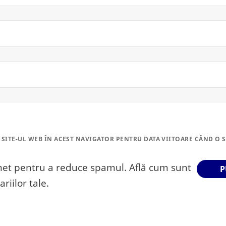
 SITE-UL WEB ÎN ACEST NAVIGATOR PENTRU DATA VIITOARE CÂND O 
smet pentru a reduce spamul.
Află cum sunt
riilor tale
.