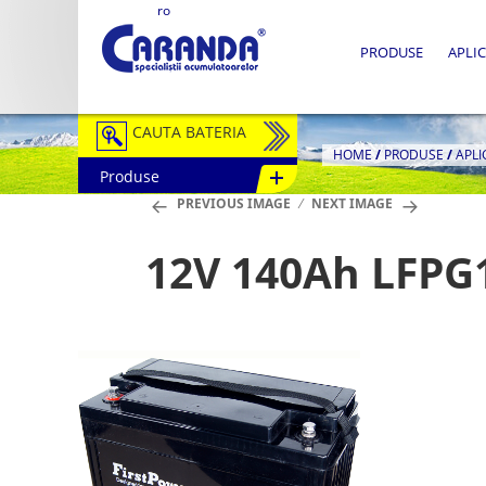
ro
PRODUSE
APLIC
CAUTA BATERIA
HOME
/
PRODUSE
/
APLI
Produse
Auto / Moto
PREVIOUS IMAGE
NEXT IMAGE
Tractiune
12V 140Ah LFPG
Semitractiune
Stationare
Redresoare
Accesorii Baterii
Fotovoltaice