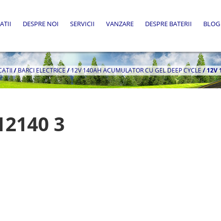
ATII
DESPRE NOI
SERVICII
VANZARE
DESPRE BATERII
BLOG
CATII
/
BARCI ELECTRICE
/
12V 140AH ACUMULATOR CU GEL DEEP CYCLE
/
12V 
12140 3