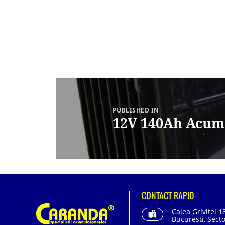
Navigare
în
articole
PUBLISHED IN
12V 140Ah Acumu
CONTACT RAPID
Calea Grivitei 1
Bucuresti, Secto