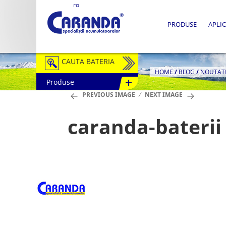
ro
PRODUSE
APLIC
CAUTA BATERIA
HOME
/
BLOG
/
NOUTAT
Produse
Auto / Moto
PREVIOUS IMAGE
NEXT IMAGE
Tractiune
caranda-baterii
Semitractiune
Stationare
Redresoare
Accesorii Baterii
Fotovoltaice