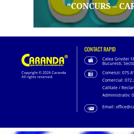
“CONCURS – CAR
CONTACT RAPID
Calea Grivitei 1
Bucuresti, Secto
Comenzi:
075.81
Copyright © 2026 Caranda
All rights reserved.
Comercial:
072.
Calitate / Recla
Administrativ:
0
Email:
office@c