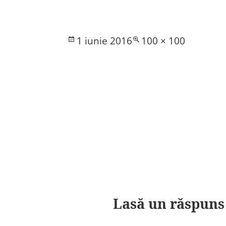
Posted
Full
1 iunie 2016
100 × 100
on
size
Lasă un răspuns