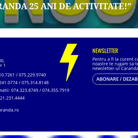
ANDA 25 ANI DE ACTIVITATE!”
NEWSLETTER
Pentru a fi la curent 
80,
noastre te rugam sa te
r 1
newsletter-ul Caranda
0.7261 / 075.229.9740
ABONARE / DEZA
241.0774 / 075.314.8148
matii:
074.323.8749 / 074.355.7919
21.231.4444
aranda.ro