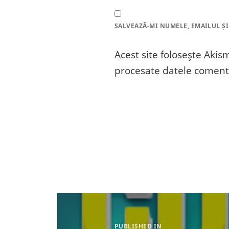
SALVEAZĂ-MI NUMELE, EMAILUL ȘI
Acest site folosește Aki
procesate datele comenta
Navigare
în
articole
PUBLISHED IN