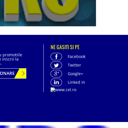
NE GASITI SI PE
cu promotiile
Facebook
 inscrii la
.
Twitter
BONARE
Google+
Linked in