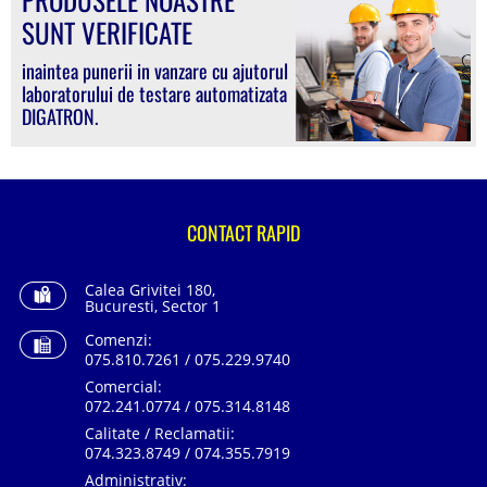
SUNT VERIFICATE
inaintea punerii in vanzare cu ajutorul
laboratorului de testare automatizata
DIGATRON.
CONTACT RAPID
Calea Grivitei 180,
Bucuresti, Sector 1
Comenzi:
075.810.7261 / 075.229.9740
Comercial:
072.241.0774 / 075.314.8148
Calitate / Reclamatii:
074.323.8749 / 074.355.7919
Administrativ: