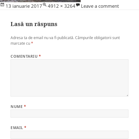
Posted
Full
13 ianuarie 2017
4912 × 3264
Leave a comment
on
size
Lasă un răspuns
Adresa ta de email nu va fi publicată.
Câmpurile obligatorii sunt
marcate cu
*
COMENTARIU
*
NUME
*
EMAIL
*