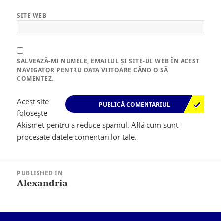
SITE WEB
SALVEAZĂ-MI NUMELE, EMAILUL ȘI SITE-UL WEB ÎN ACEST
NAVIGATOR PENTRU DATA VIITOARE CÂND O SĂ
COMENTEZ.
Acest site
folosește
Akismet pentru a reduce spamul.
Află cum sunt
procesate datele comentariilor tale
.
Navigare
în
PUBLISHED IN
articole
Alexandria