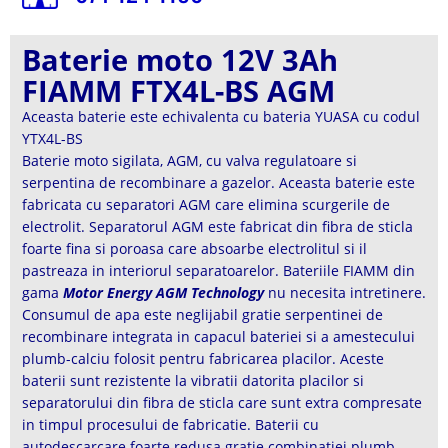
Baterie moto 12V 3Ah
FIAMM FTX4L-BS AGM
Aceasta baterie este echivalenta cu bateria YUASA cu codul
YTX4L-BS
Baterie moto sigilata, AGM, cu valva regulatoare si
serpentina de recombinare a gazelor. Aceasta baterie este
fabricata cu separatori AGM care elimina scurgerile de
electrolit. Separatorul AGM este fabricat din fibra de sticla
foarte fina si poroasa care absoarbe electrolitul si il
pastreaza in interiorul separatoarelor. Bateriile FIAMM din
gama
Motor Energy AGM Technology
nu necesita intretinere.
Consumul de apa este neglijabil gratie serpentinei de
recombinare integrata in capacul bateriei si a amestecului
plumb-calciu folosit pentru fabricarea placilor. Aceste
baterii sunt rezistente la vibratii datorita placilor si
separatorului din fibra de sticla care sunt extra compresate
in timpul procesului de fabricatie. Baterii cu
autodescarcare foarte redusa gratie combinatiei plumb-