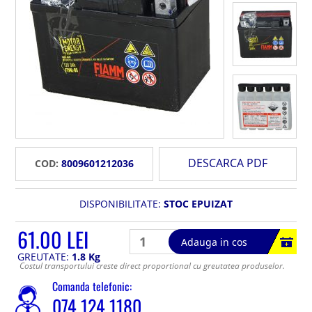
DESCARCA PDF
COD:
8009601212036
DISPONIBILITATE:
STOC EPUIZAT
61.00 LEI
Adauga in cos
GREUTATE:
1.8 Kg
Costul transportului creste direct proportional cu greutatea produselor.
Comanda telefonic:
074 124 1180