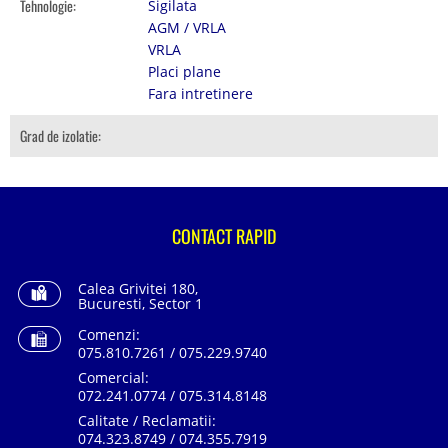
Tehnologie:
Sigilata
AGM / VRLA
VRLA
Placi plane
Fara intretinere
Grad de izolatie:
CONTACT RAPID
Calea Grivitei 180,
Bucuresti, Sector 1
Comenzi:
075.810.7261 / 075.229.9740
Comercial:
072.241.0774 / 075.314.8148
Calitate / Reclamatii:
074.323.8749 / 074.355.7919