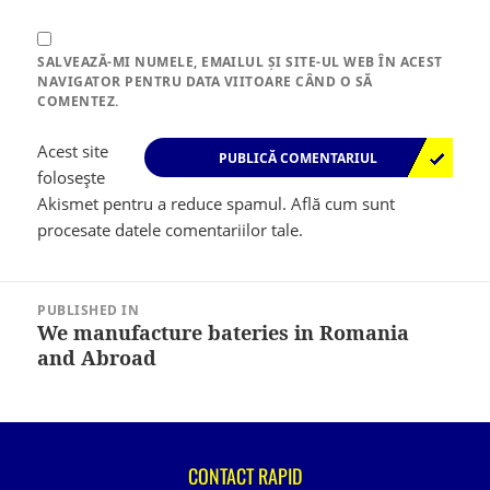
SALVEAZĂ-MI NUMELE, EMAILUL ȘI SITE-UL WEB ÎN ACEST
NAVIGATOR PENTRU DATA VIITOARE CÂND O SĂ
COMENTEZ.
Acest site
folosește
Akismet pentru a reduce spamul.
Află cum sunt
procesate datele comentariilor tale
.
Navigare
în
PUBLISHED IN
articole
We manufacture bateries in Romania
and Abroad
CONTACT RAPID