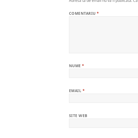
Adresa ta de email nu va fi publicată.
Câ
COMENTARIU
*
NUME
*
EMAIL
*
SITE WEB