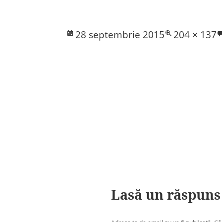
Posted
Full
28 septembrie 2015
204 × 137
on
size
Lasă un răspuns