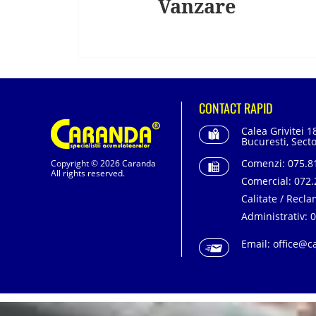
Vanzare
CONTACT RAPID
Calea Grivitei 1
Bucuresti, Secto
Comenzi:
075.81
Copyright © 2026 Caranda
All rights reserved.
Comercial:
072.
Calitate / Recla
Administrativ:
0
Email:
office@c
SC. CARANDA BATERII SRL. | SR EN ISO 9001:2015