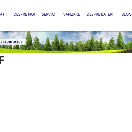
ATII
DESPRE NOI
SERVICII
VANZARE
DESPRE BATERII
BLOG
GESF7RGV3RF
F