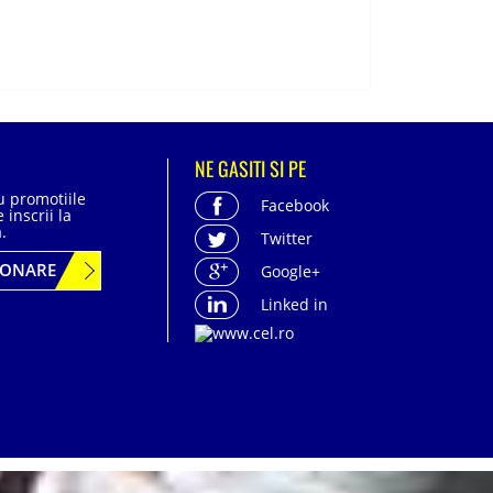
NE GASITI SI PE
cu promotiile
Facebook
 inscrii la
.
Twitter
BONARE
Google+
Linked in
acter personal
| Politica de confidentialitate