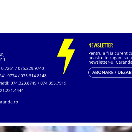
NEWSLETTER
Pentru a fi la curent 
80,
noastre te rugam sa te
r 1
newsletter-ul Caranda
0.7261 / 075.229.9740
ABONARE / DEZA
241.0774 / 075.314.8148
matii:
074.323.8749 / 074.355.7919
21.231.4444
aranda.ro
, SR EN ISO 14001:2015, SR ISO 45001:2018 |
ANPC
| Prelucrarea datelor cu car