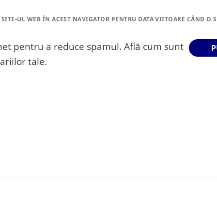
 SITE-UL WEB ÎN ACEST NAVIGATOR PENTRU DATA VIITOARE CÂND O 
smet pentru a reduce spamul.
Află cum sunt
riilor tale
.