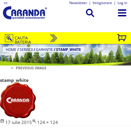
ro
Newsletter
|
Inregistrare
|
Log in
CAUTA
0
BATERIA
HOME
/
SERVICII
/
GARANTIE
/
STAMP_WHITE
PREVIOUS IMAGE
stamp_white
Posted
Full
17 iulie 2015
124 × 124
Navigare
on
size