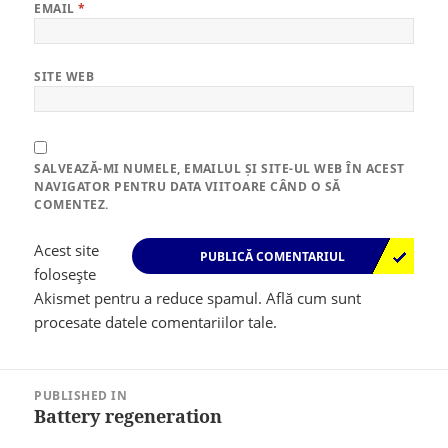
EMAIL
*
SITE WEB
SALVEAZĂ-MI NUMELE, EMAILUL ȘI SITE-UL WEB ÎN ACEST
NAVIGATOR PENTRU DATA VIITOARE CÂND O SĂ
COMENTEZ.
Acest site
folosește
Akismet pentru a reduce spamul.
Află cum sunt
procesate datele comentariilor tale
.
Navigare
în
PUBLISHED IN
articole
Battery regeneration