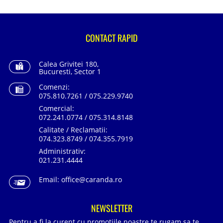
CONTACT RAPID
Calea Grivitei 180,
Bucuresti, Sector 1
Comenzi:
075.810.7261 / 075.229.9740
Comercial:
072.241.0774 / 075.314.8148
Calitate / Reclamatii:
074.323.8749 / 074.355.7919
Administrativ:
021.231.4444
Email:
office@caranda.ro
NEWSLETTER
Pentru a fi la curent cu promotiile noastre te rugam sa te