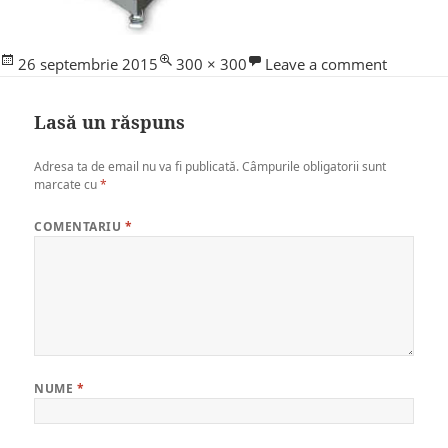
Posted
Full
26 septembrie 2015
300 × 300
Leave a comment
on
size
Lasă un răspuns
Adresa ta de email nu va fi publicată.
Câmpurile obligatorii sunt
marcate cu
*
COMENTARIU
*
NUME
*