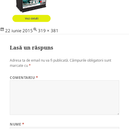
Posted
Full
22 iunie 2015
319 × 381
on
size
Lasă un răspuns
Adresa ta de email nu va fi publicată.
Câmpurile obligatorii sunt
marcate cu
*
COMENTARIU
*
NUME
*