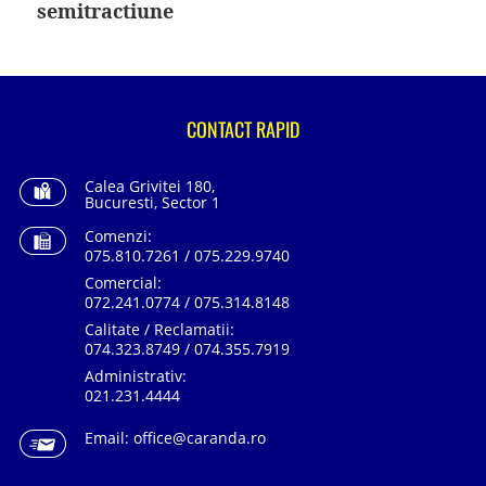
articole
semitractiune
CONTACT RAPID
Calea Grivitei 180,
Bucuresti, Sector 1
Comenzi:
075.810.7261 / 075.229.9740
Comercial:
072.241.0774 / 075.314.8148
Calitate / Reclamatii:
074.323.8749 / 074.355.7919
Administrativ:
021.231.4444
Email:
office@caranda.ro