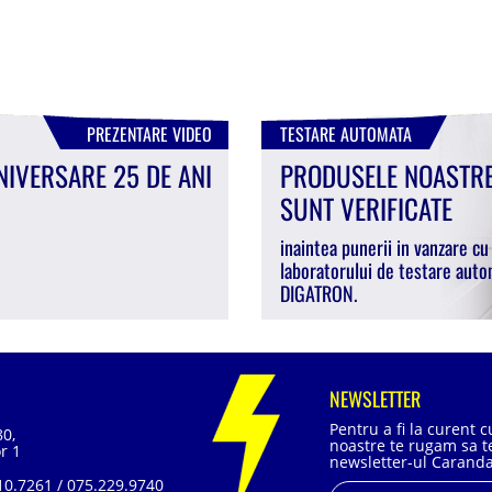
PREZENTARE VIDEO
TESTARE AUTOMATA
NIVERSARE 25 DE ANI
PRODUSELE NOASTR
SUNT VERIFICATE
inaintea punerii in vanzare cu
laboratorului de testare auto
DIGATRON.
NEWSLETTER
Pentru a fi la curent 
80,
noastre te rugam sa te
r 1
newsletter-ul Caranda
0.7261 / 075.229.9740