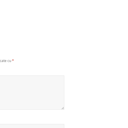
rcate cu
*