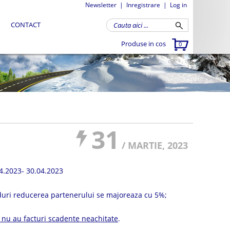
Newsletter
|
Inregistrare
|
Log in
CONTACT
Produse in cos
0
31
/ MARTIE, 2023
4.2023- 30.04.2023
nduri reducerea partenerului se majoreaza cu 5%;
e nu au facturi scadente neachitate
.