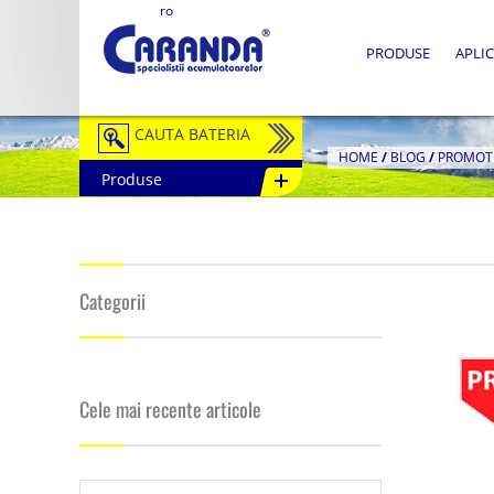
ro
PRODUSE
APLIC
CAUTA BATERIA
HOME
/
BLOG
/
PROMOTI
Produse
Auto / Moto
Tractiune
Semitractiune
Categorii
Stationare
Redresoare
Cele mai recente articole
Accesorii Baterii
Fotovoltaice