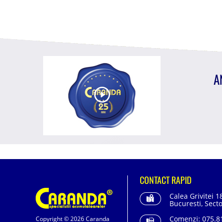
A
CONTACT RAPID
Calea Grivitei 1
Bucuresti, Secto
Comenzi:
075.81
Copyright © 2026 Caranda