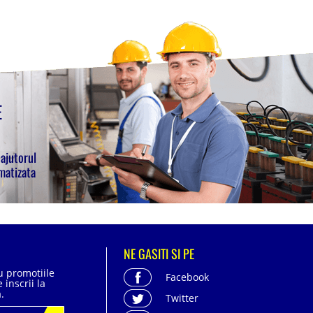
E
 ajutorul
matizata
NE GASITI SI PE
cu promotiile
Facebook
 inscrii la
.
Twitter