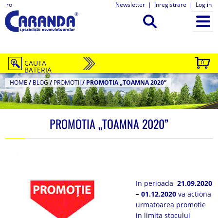
ro
Newsletter
|
Inregistrare
|
Log in
CAUTA
0
BATERIA
HOME
/
BLOG
/
PROMOTII
/
PROMOTIA „TOAMNA 2020”
PROMOTIA „TOAMNA 2020”
In perioada
21.09.2020
– 01.12.2020
va actiona
urmatoarea promotie
in limita stocului