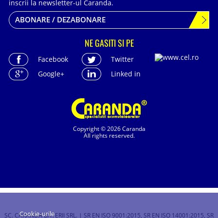
inscrii la newsletter-ul Caranda.
ABONARE / DEZABONARE
NE GASITI SI PE
Facebook
Twitter
Google+
Linked in
Copyright © 2026 Caranda
All rights reserved.
Cookie-urile
SC. CARANDA BATERII SRL. | SR EN ISO 9001:2015, SR EN ISO 14001:2015, SR