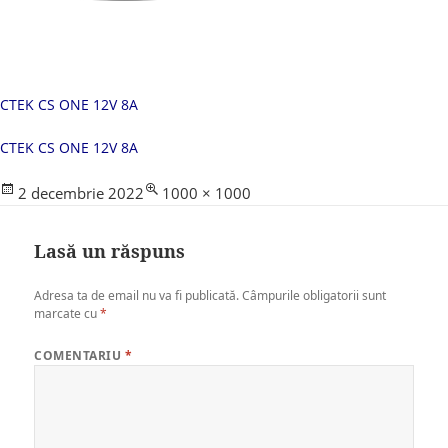
CTEK CS ONE 12V 8A
CTEK CS ONE 12V 8A
Posted
Full
2 decembrie 2022
1000 × 1000
on
size
Lasă un răspuns
Adresa ta de email nu va fi publicată.
Câmpurile obligatorii sunt
marcate cu
*
COMENTARIU
*