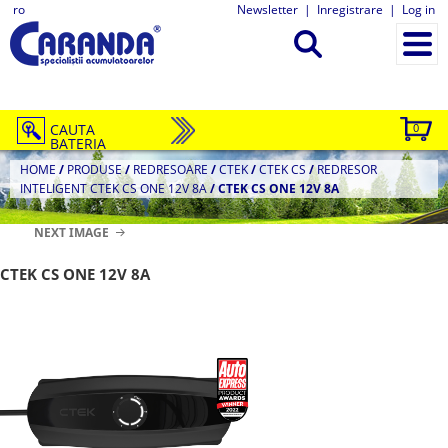
ro
Newsletter
|
Inregistrare
|
Log in
CAUTA
0
BATERIA
HOME
/
PRODUSE
/
REDRESOARE
/
CTEK
/
CTEK CS
/
REDRESOR
INTELIGENT CTEK CS ONE 12V 8A
/
CTEK CS ONE 12V 8A
NEXT IMAGE
CTEK CS ONE 12V 8A