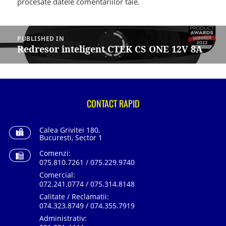
procesate datele comentariilor tale
.
Navigare
în
PUBLISHED IN
articole
Redresor inteligent CTEK CS ONE 12V 8A
CONTACT RAPID
Calea Grivitei 180,
Bucuresti, Sector 1
Comenzi:
075.810.7261 / 075.229.9740
Comercial:
072.241.0774 / 075.314.8148
Calitate / Reclamatii:
074.323.8749 / 074.355.7919
Administrativ: