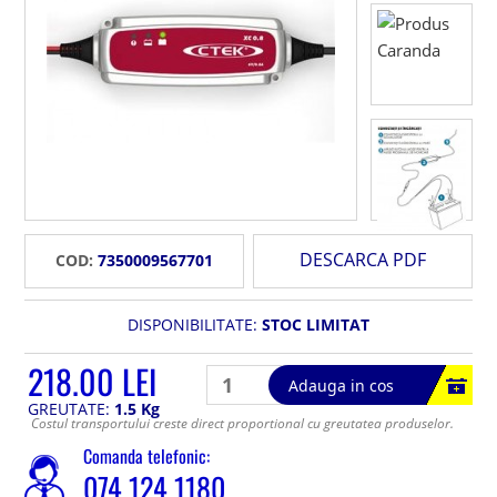
DESCARCA PDF
COD:
7350009567701
DISPONIBILITATE:
STOC LIMITAT
218.00 LEI
Adauga in cos
GREUTATE:
1.5 Kg
Costul transportului creste direct proportional cu greutatea produselor.
Comanda telefonic:
074 124 1180