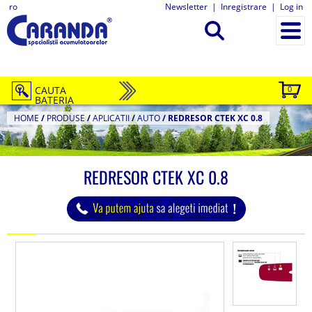
ro
Newsletter
|
Inregistrare
|
Log in
CAUTA
0
BATERIA
HOME
/
PRODUSE
/
APLICATII
/
AUTO
/
REDRESOR CTEK XC 0.8
REDRESOR CTEK XC 0.8