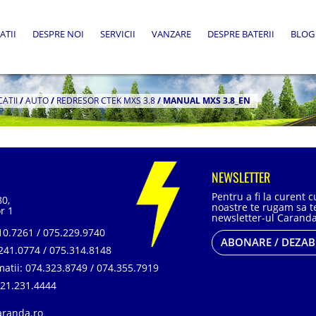
ATII
DESPRE NOI
SERVICII
VANZARE
DESPRE BATERII
BLOG
CATII
/
AUTO
/
REDRESOR CTEK MXS 3.8
/
MANUAL MXS 3.8_EN
NEWSLETTER
Pentru a fi la curent 
80,
noastre te rugam sa te
r 1
newsletter-ul Caranda
0.7261 / 075.229.9740
ABONARE / DEZA
241.0774 / 075.314.8148
matii:
074.323.8749 / 074.355.7919
21.231.4444
aranda.ro