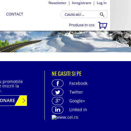
Newsletter
|
Inregistrare
|
Log in
CONTACT
Produse in cos
0
NE GASITI SI PE
cu promotiile
Facebook
 inscrii la
.
Twitter
BONARE
Google+
Linked in