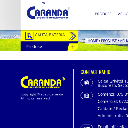
ro
PRODUSE
APLIC
CAUTA BATERIA
HOME
/
PRODUSE
/
APLI
Produse
Auto / Moto
Tractiune
CONTACT RAPID
Semitractiune
Calea Grivitei 1
Stationare
Bucuresti, Secto
Comenzi:
075.81
Copyright © 2026 Caranda
Redresoare
All rights reserved.
Comercial:
072.
Accesorii Baterii
Calitate / Recla
Administrativ:
0
Fotovoltaice
Email:
office@c