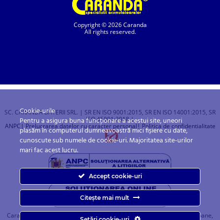
Copyright © 2026 Caranda
All rights reserved.
Cookie-urile
SC. CARANDA BATERII SRL. | SR EN ISO 9001:2015, SR EN ISO 14001:2015, SR
ISO 45001:2018 |
Pentru a asigura buna funcționare a acestui site, uneori
ANPC
| Prelucrarea datelor cu caracter personal
| Politica de confidentialitate
plasăm în computerul dumneavoastră mici fișiere cu date,
cunoscute sub numele de cookie-uri. Majoritatea site-urilor
mari fac acest lucru.
Accept cookie-uri
Citește mai mult
Caranda.ro este un magazin online cu baterii pentru automobile, camioane,
Setări cookie-uri