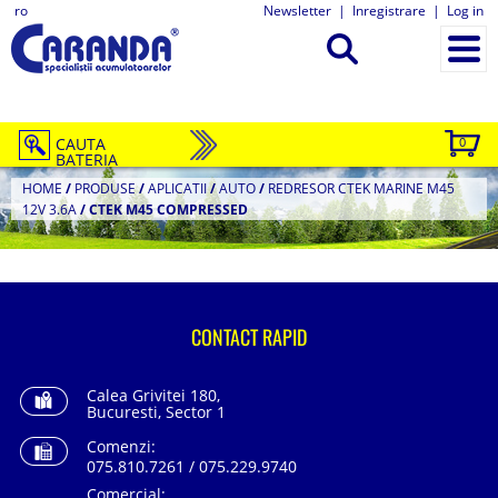
ro
Newsletter
|
Inregistrare
|
Log in
CAUTA
0
BATERIA
HOME
/
PRODUSE
/
APLICATII
/
AUTO
/
REDRESOR CTEK MARINE M45
12V 3.6A
/
CTEK M45 COMPRESSED
CONTACT RAPID
Calea Grivitei 180,
Bucuresti, Sector 1
Comenzi:
075.810.7261 / 075.229.9740
Comercial: