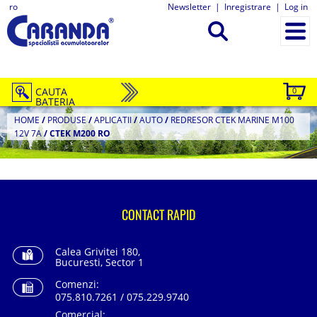
ro
Newsletter
|
Inregistrare
|
Log in
CAUTA
0
BATERIA
HOME
/
PRODUSE
/
APLICATII
/
AUTO
/
REDRESOR CTEK MARINE M100
12V 7A
/
CTEK M200 RO
CONTACT RAPID
Calea Grivitei 180,
Bucuresti, Sector 1
Comenzi:
075.810.7261 / 075.229.9740
Comercial: