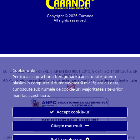
Copyright © 2026 Caranda
All rights reserved.
Cookie-urile
SC. CARANDA BATERII SRL. | SR EN ISO 9001:2015, SR EN ISO 14001:2015, SR
ISO 45001:2018 |
Pentru a asigura buna funcționare a acestui site, uneori
ANPC
| Prelucrarea datelor cu caracter personal
| Politica de confidentialitate
plasăm în computerul dumneavoastră mici fișiere cu date,
cunoscute sub numele de cookie-uri. Majoritatea site-urilor
mari fac acest lucru.
Accept cookie-uri
Citește mai mult
Caranda.ro este un magazin online cu baterii pentru automobile, camioane,
Setări cookie-uri