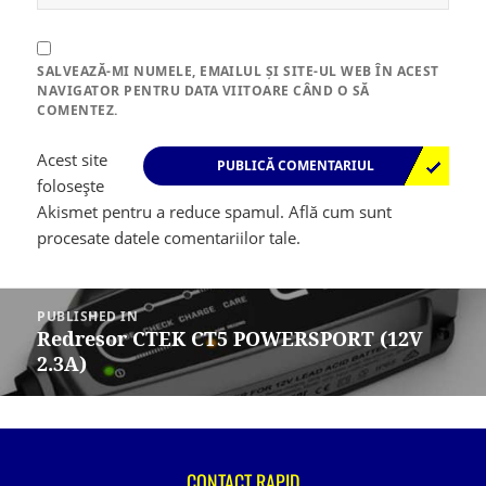
SALVEAZĂ-MI NUMELE, EMAILUL ȘI SITE-UL WEB ÎN ACEST
NAVIGATOR PENTRU DATA VIITOARE CÂND O SĂ
COMENTEZ.
Acest site
folosește
Akismet pentru a reduce spamul.
Află cum sunt
procesate datele comentariilor tale
.
Navigare
în
PUBLISHED IN
articole
Redresor CTEK CT5 POWERSPORT (12V
2.3A)
CONTACT RAPID