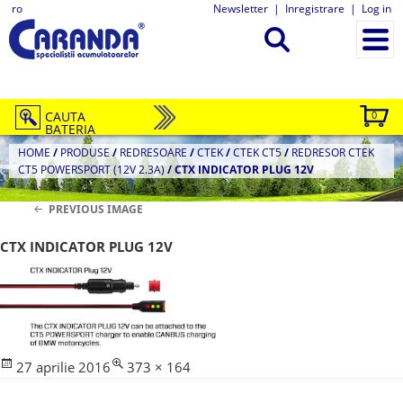
ro
Newsletter
|
Inregistrare
|
Log in
CAUTA
0
BATERIA
HOME
/
PRODUSE
/
REDRESOARE
/
CTEK
/
CTEK CT5
/
REDRESOR CTEK
CT5 POWERSPORT (12V 2.3A)
/
CTX INDICATOR PLUG 12V
PREVIOUS IMAGE
CTX INDICATOR PLUG 12V
Posted
Full
27 aprilie 2016
373 × 164
on
size