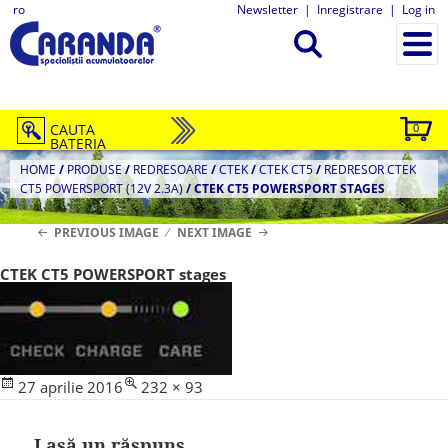
ro
Newsletter
|
Inregistrare
|
Log in
CAUTA
0
BATERIA
HOME
/
PRODUSE
/
REDRESOARE
/
CTEK
/
CTEK CT5
/
REDRESOR CTEK
CT5 POWERSPORT (12V 2.3A)
/
CTEK CT5 POWERSPORT STAGES
PREVIOUS IMAGE
NEXT IMAGE
CTEK CT5 POWERSPORT stages
Posted
Full
27 aprilie 2016
232 × 93
on
size
Lasă un răspuns