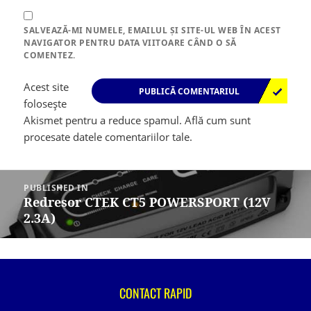
SALVEAZĂ-MI NUMELE, EMAILUL ȘI SITE-UL WEB ÎN ACEST
NAVIGATOR PENTRU DATA VIITOARE CÂND O SĂ
COMENTEZ.
Acest site
folosește
Akismet pentru a reduce spamul.
Află cum sunt
procesate datele comentariilor tale
.
Navigare
în
PUBLISHED IN
articole
Redresor CTEK CT5 POWERSPORT (12V
2.3A)
CONTACT RAPID