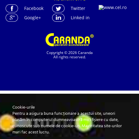
Facebook
Twitter
Google+
Linked in
Copyright © 2026 Caranda
All rights reserved.
Cookie-urile
SC. CARANDA BATERII SRL. | SR EN ISO 9001:2015, SR EN ISO 14001:2015, SR
ISO 45001:2018 |
Pentru a asigura buna funcționare a acestui site, uneori
ANPC
| Prelucrarea datelor cu caracter personal
| Politica de confidentialitate
plasăm în computerul dumneavoastră mici fișiere cu date,
cunoscute sub numele de cookie-uri. Majoritatea site-urilor
mari fac acest lucru.