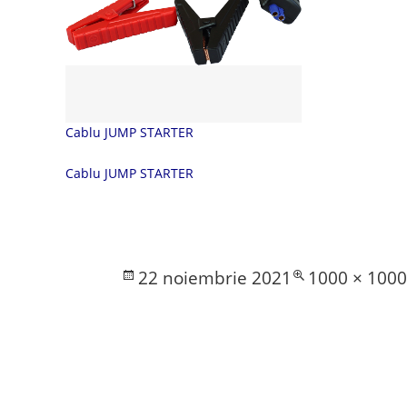
Cablu JUMP STARTER
Cablu JUMP STARTER
Posted
Full
22 noiembrie 2021
1000 × 100
on
size