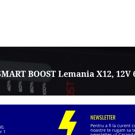
MART BOOST Lemania X12, 12V 
NEWSLETTER
Pentru a fi la curent 
80,
noastre te rugam sa te
r 1
newsletter-ul Caranda