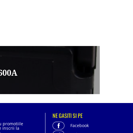
600A
NE GASITI SI PE
cu promotiile
Facebook
 inscrii la
.