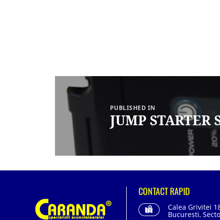
Navigare
în
articole
PUBLISHED IN
JUMP STARTER S
CONTACT RAPID
Calea Grivitei 1
Bucuresti, Secto