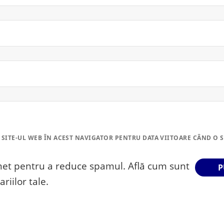
 SITE-UL WEB ÎN ACEST NAVIGATOR PENTRU DATA VIITOARE CÂND O 
smet pentru a reduce spamul.
Află cum sunt
riilor tale
.