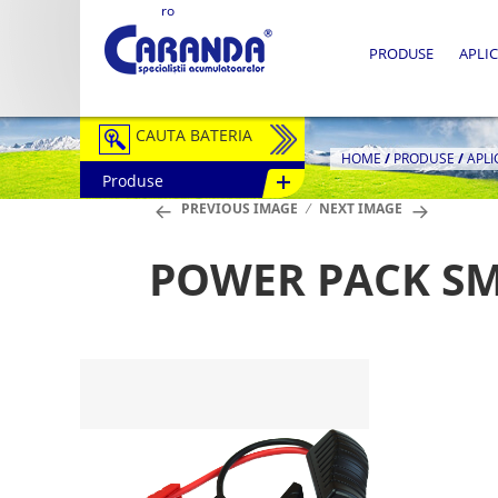
ro
PRODUSE
APLIC
CAUTA BATERIA
HOME
/
PRODUSE
/
APLI
Produse
Auto / Moto
PREVIOUS IMAGE
NEXT IMAGE
Tractiune
POWER PACK SM
Semitractiune
Stationare
Redresoare
Accesorii Baterii
Fotovoltaice