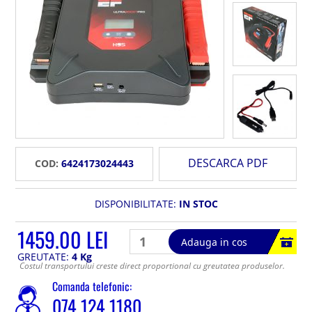
DESCARCA PDF
COD:
6424173024443
DISPONIBILITATE:
IN STOC
1459.00 LEI
Adauga in cos
GREUTATE:
4 Kg
Costul transportului creste direct proportional cu greutatea produselor.
Comanda telefonic:
074 124 1180