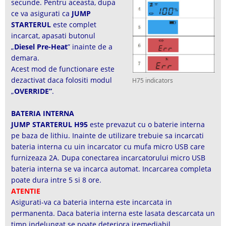
secunde. Pentru aceasta, dupa
ce va asigurati ca
JUMP
STARTERUL
este complet
incarcat, apasati butonul
„
Diesel Pre-Heat
” inainte de a
demara.
Acest mod de functionare este
dezactivat daca folositi modul
H75 indicators
„
OVERRIDE”
.
BATERIA INTERNA
JUMP STARTERUL H95
este prevazut cu o baterie interna
pe baza de lithiu. Inainte de utilizare trebuie sa incarcati
bateria interna cu uin incarcator cu mufa micro USB care
furnizeaza 2A. Dupa conectarea incarcatorului micro USB
bateria interna se va incarca automat. Incarcarea completa
poate dura intre 5 si 8 ore.
ATENTIE
Asigurati-va ca bateria interna este incarcata in
permanenta. Daca bateria interna este lasata descarcata un
timp indelungat se poate deteriora iremediabil.