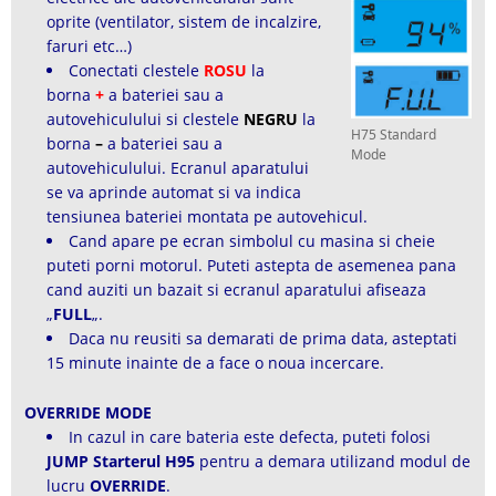
oprite (ventilator, sistem de incalzire,
faruri etc…)
Conectati clestele
ROSU
la
borna
+
a bateriei sau a
autovehiculului si clestele
NEGRU
la
H75 Standard
borna
–
a bateriei sau a
Mode
autovehiculului. Ecranul aparatului
se va aprinde automat si va indica
tensiunea bateriei montata pe autovehicul.
Cand apare pe ecran simbolul cu masina si cheie
puteti porni motorul. Puteti astepta de asemenea pana
cand auziti un bazait si ecranul aparatului afiseaza
„
FULL
„.
Daca nu reusiti sa demarati de prima data, asteptati
15 minute inainte de a face o noua incercare.
OVERRIDE MODE
In cazul in care bateria este defecta, puteti folosi
JUMP Starterul H95
pentru a demara utilizand modul de
lucru
OVERRIDE
.