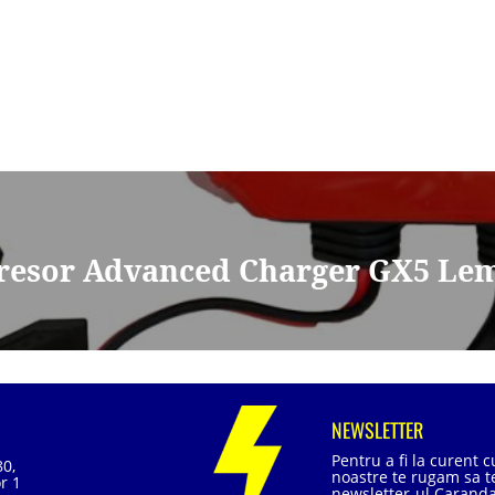
dresor Advanced Charger GX5 Lem
NEWSLETTER
Pentru a fi la curent 
80,
noastre te rugam sa te
r 1
newsletter-ul Caranda