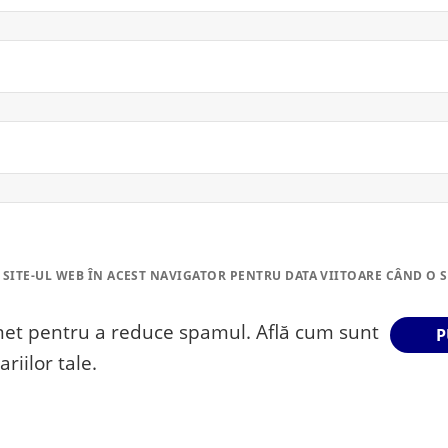
 SITE-UL WEB ÎN ACEST NAVIGATOR PENTRU DATA VIITOARE CÂND O 
smet pentru a reduce spamul.
Află cum sunt
riilor tale
.