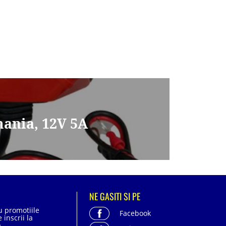
ania, 12V 5A
NE GASITI SI PE
cu promotiile
Facebook
 inscrii la
.