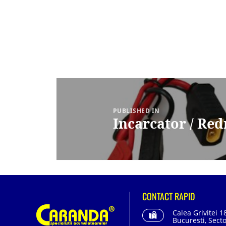
Navigare
în
articole
PUBLISHED IN
Incarcator / Re
CONTACT RAPID
Calea Grivitei 1
Bucuresti, Secto