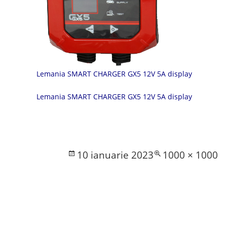
Lemania SMART CHARGER GX5 12V 5A display
Lemania SMART CHARGER GX5 12V 5A display
Posted
Full
10 ianuarie 2023
1000 × 1000
on
size