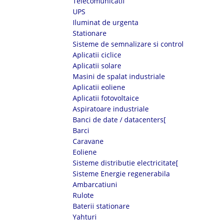
Telecomunicatii
UPS
Iluminat de urgenta
Stationare
Sisteme de semnalizare si control
Aplicatii ciclice
Aplicatii solare
Masini de spalat industriale
Aplicatii eoliene
Aplicatii fotovoltaice
Aspiratoare industriale
Banci de date / datacenters[
Barci
Caravane
Eoliene
Sisteme distributie electricitate[
Sisteme Energie regenerabila
Ambarcatiuni
Rulote
Baterii stationare
Yahturi