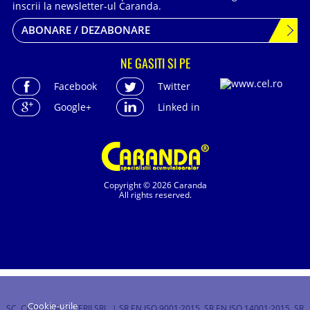
inscrii la newsletter-ul Caranda.
ABONARE / DEZABONARE
NE GASITI SI PE
Facebook
Twitter
Google+
Linked in
Copyright © 2026 Caranda
All rights reserved.
Cookie-urile
SC. CARANDA BATERII SRL. | SR EN ISO 9001:2015, SR EN ISO 14001:2015, SR