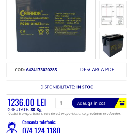
DESCARCA PDF
COD:
6424173020285
DISPONIBILITATE:
IN STOC
1236.00 LEI
Adauga in cos
GREUTATE:
30 Kg
Costul transportului creste direct proportional cu greutatea produselor.
Comanda telefonic:
074 124 1180