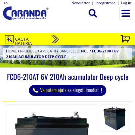
ro
Newsletter
|
Inregistrare
|
Log in
CAUTA
0
BATERIA
HOME
/
PRODUSE
/
APLICATII
/
BARCI ELECTRICE
/
FCD6-210AT 6V
210AH ACUMULATOR DEEP CYCLE
FCD6-210AT 6V 210Ah acumulator Deep cycle