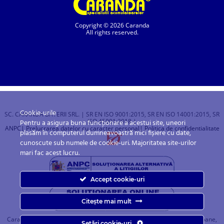
Copyright © 2026 Caranda
All rights reserved.
Cookie-urile
SC. CARANDA BATERII SRL. | SR EN ISO 9001:2015, SR EN ISO 14001:2015, SR
ISO 45001:2018 |
Pentru a asigura buna funcționare a acestui site, uneori
ANPC
| Prelucrarea datelor cu caracter personal
| Politica de confidentialitate
plasăm în computerul dumneavoastră mici fișiere cu date,
cunoscute sub numele de cookie-uri. Majoritatea site-urilor
mari fac acest lucru.
Accept cookie-uri
Citește mai mult
Caranda.ro este un magazin online cu baterii pentru automobile, camioane,
Setări cookie-uri