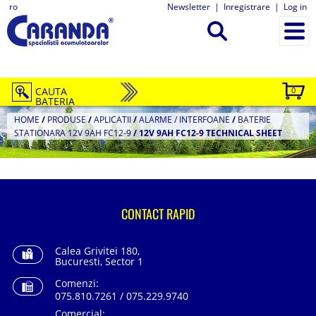
ro
Newsletter
|
Inregistrare
|
Log in
CAUTA
0
BATERIA
HOME
/
PRODUSE
/
APLICATII
/
ALARME / INTERFOANE
/
BATERIE
STATIONARA 12V 9AH FC12-9
/
12V 9AH FC12-9 TECHNICAL SHEET
CONTACT RAPID
Calea Grivitei 180,
Bucuresti, Sector 1
Comenzi:
075.810.7261 / 075.229.9740
Comercial: