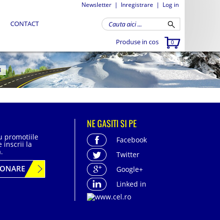
Newsletter
|
Inregistrare
|
Log in
CONTACT
Produse in cos
0
8
NE GASITI SI PE
cu promotiile
Facebook
 inscrii la
.
Twitter
BONARE
Google+
Linked in