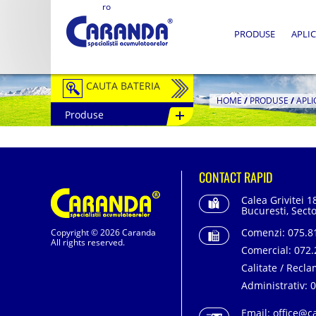
ro
PRODUSE
APLIC
CAUTA BATERIA
HOME
/
PRODUSE
/
APLI
Produse
Auto / Moto
Tractiune
CONTACT RAPID
Semitractiune
Calea Grivitei 1
Stationare
Bucuresti, Secto
Comenzi:
075.81
Copyright © 2026 Caranda
Redresoare
All rights reserved.
Comercial:
072.
Accesorii Baterii
Calitate / Recla
Administrativ:
0
Fotovoltaice
Email:
office@c