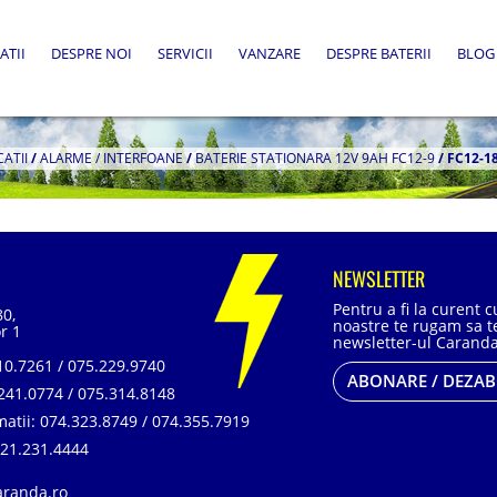
ATII
DESPRE NOI
SERVICII
VANZARE
DESPRE BATERII
BLOG
CATII
/
ALARME / INTERFOANE
/
BATERIE STATIONARA 12V 9AH FC12-9
/
FC12-1
NEWSLETTER
Pentru a fi la curent 
80,
noastre te rugam sa te
r 1
newsletter-ul Caranda
0.7261 / 075.229.9740
ABONARE / DEZA
241.0774 / 075.314.8148
matii:
074.323.8749 / 074.355.7919
21.231.4444
aranda.ro