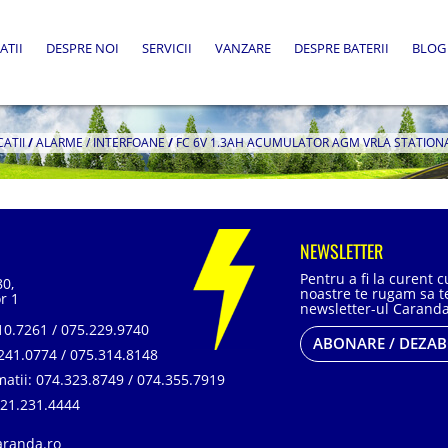
ATII
DESPRE NOI
SERVICII
VANZARE
DESPRE BATERII
BLOG
CATII
/
ALARME / INTERFOANE
/
FC 6V 1.3AH ACUMULATOR AGM VRLA STATION
NEWSLETTER
Pentru a fi la curent 
80,
noastre te rugam sa te
r 1
newsletter-ul Caranda
0.7261 / 075.229.9740
ABONARE / DEZA
241.0774 / 075.314.8148
matii:
074.323.8749 / 074.355.7919
21.231.4444
aranda.ro