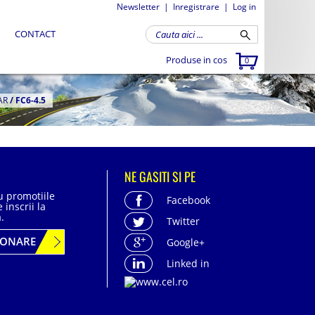
Newsletter
|
Inregistrare
|
Log in
CONTACT
Produse in cos
0
AR
/
FC6-4.5
NE GASITI SI PE
cu promotiile
Facebook
 inscrii la
.
Twitter
BONARE
Google+
Linked in