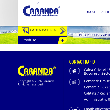
ro
PRODUSE
APLIC
CAUTA BATERIA
HOME
/
PRODUSE
/
APLI
Produse
Auto / Moto
Tractiune
CONTACT RAPID
Semitractiune
Calea Grivitei 1
Stationare
Bucuresti, Secto
Comenzi:
075.81
Copyright © 2026 Caranda
Redresoare
All rights reserved.
Comercial:
072.
Accesorii Baterii
Calitate / Recla
Administrativ:
0
Fotovoltaice
Email:
office@c