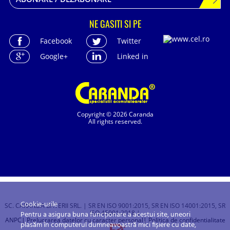
NE GASITI SI PE
Facebook
Twitter
Google+
Linked in
Copyright © 2026 Caranda
All rights reserved.
Cookie-urile
SC. CARANDA BATERII SRL. | SR EN ISO 9001:2015, SR EN ISO 14001:2015, SR
ISO 45001:2018 |
Pentru a asigura buna funcționare a acestui site, uneori
ANPC
| Prelucrarea datelor cu caracter personal
| Politica de confidentialitate
plasăm în computerul dumneavoastră mici fișiere cu date,