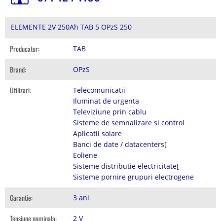
ELEMENTE 2V 250Ah TAB 5 OPzS 250
Producator:
TAB
Brand:
OPzS
Utilizari:
Telecomunicatii
Iluminat de urgenta
Televiziune prin cablu
Sisteme de semnalizare si control
Aplicatii solare
Banci de date / datacenters[
Eoliene
Sisteme distributie electricitate[
Sisteme pornire grupuri electrogene
Garantie:
3 ani
Tensiune nominala:
2 V