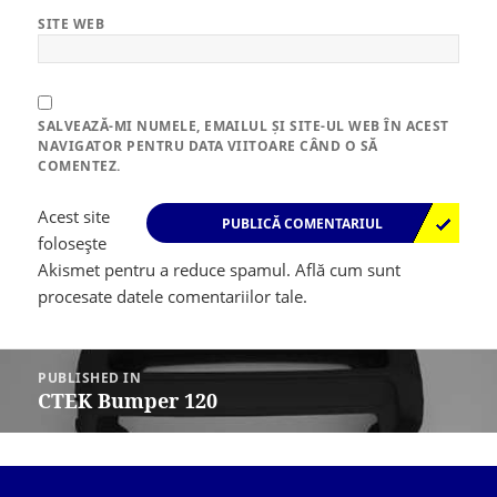
SITE WEB
SALVEAZĂ-MI NUMELE, EMAILUL ȘI SITE-UL WEB ÎN ACEST
NAVIGATOR PENTRU DATA VIITOARE CÂND O SĂ
COMENTEZ.
Acest site
folosește
Akismet pentru a reduce spamul.
Află cum sunt
procesate datele comentariilor tale
.
Navigare
în
PUBLISHED IN
articole
CTEK Bumper 120