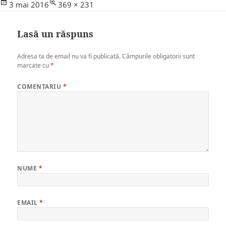
Posted
Full
3 mai 2016
369 × 231
on
size
Lasă un răspuns
Adresa ta de email nu va fi publicată.
Câmpurile obligatorii sunt
marcate cu
*
COMENTARIU
*
NUME
*
EMAIL
*