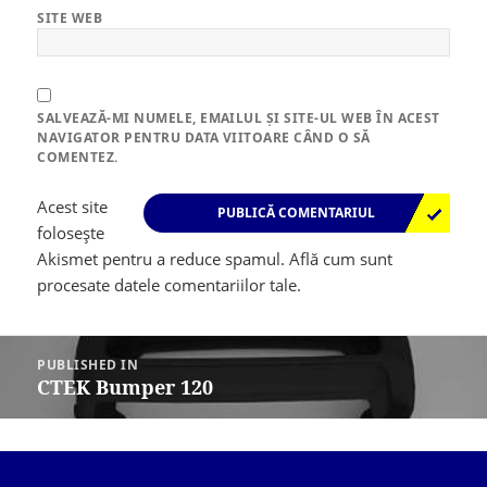
SITE WEB
SALVEAZĂ-MI NUMELE, EMAILUL ȘI SITE-UL WEB ÎN ACEST
NAVIGATOR PENTRU DATA VIITOARE CÂND O SĂ
COMENTEZ.
Acest site
folosește
Akismet pentru a reduce spamul.
Află cum sunt
procesate datele comentariilor tale
.
Navigare
în
PUBLISHED IN
articole
CTEK Bumper 120