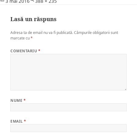
Posted
Full
3 mai 2016
388 × 235
on
size
Lasă un răspuns
Adresa ta de email nu va fi publicată.
Câmpurile obligatorii sunt
marcate cu
*
COMENTARIU
*
NUME
*
EMAIL
*